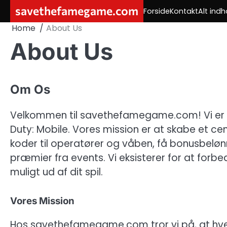
Skip
savethefamegame.com
Forside
Kontakt
Alt indh
to
Home
About Us
content
About Us
Om Os
Velkommen til savethefamegame.com! Vi er din 
Duty: Mobile. Vores mission er at skabe et cen
koder til operatører og våben, få bonusbel
præmier fra events. Vi eksisterer for at forb
muligt ud af dit spil.
Vores Mission
Hos savethefamegame.com tror vi på, at hver 