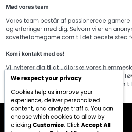
Mød vores team
Vores team består af passionerede gamere og
og erfaringer med dig. Selvom vi er en anony
savethefamegame.com til det bedste sted for 
Kom i kontakt med os!
Vi inviterer dig til at udforske vores hjemmes
at tilbyde. Har du spørgsmål eller forslag? T
We respect your privacy
hello@savethefamegame.com
. Vi ser frem ti
Cookies help us improve your
experience, deliver personalized
Kategorier
content, and analyze traffic. You can
Battle Pass Belønninger i Call of Duty:
choose which cookies to allow by
Mobile
clicking
Customize
. Click
Accept All