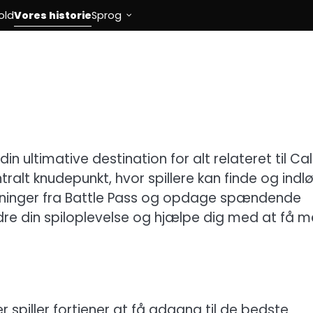
old
Vores historie
Sprog
ultimative destination for alt relateret til Cal
tralt knudepunkt, hvor spillere kan finde og indl
ønninger fra Battle Pass og opdage spændende
edre din spiloplevelse og hjælpe dig med at få m
spiller fortjener at få adgang til de bedste