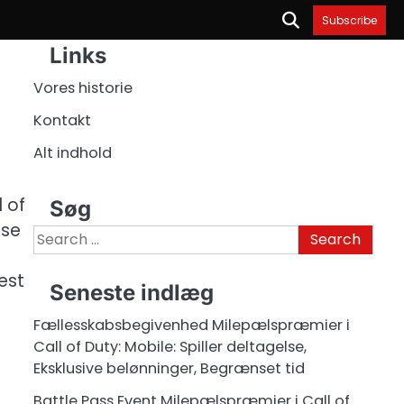
Subscribe
Links
Vores historie
Kontakt
Alt indhold
l of
Søg
øse
Search
for:
est
Seneste indlæg
Fællesskabsbegivenhed Milepælspræmier i
Call of Duty: Mobile: Spiller deltagelse,
Eksklusive belønninger, Begrænset tid
Battle Pass Event Milepælspræmier i Call of