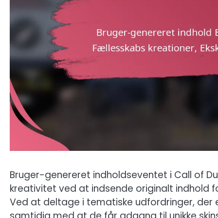
Bruger-genereret indholdseventet i Call of Duty:
kreativitet ved at indsende originalt indhold f
Ved at deltage i tematiske udfordringer, der er
samtidig med at de får adgang til unikke skin