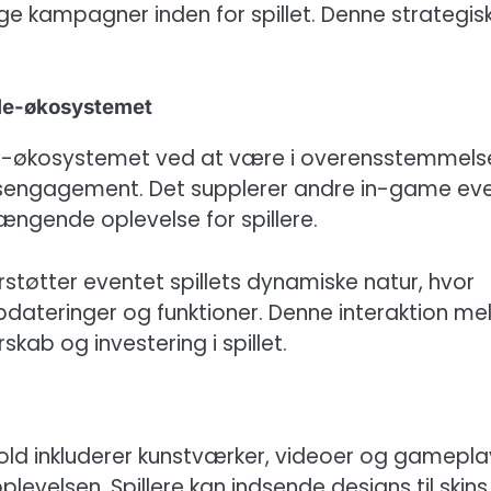
 kampagner inden for spillet. Denne strategis
ile-økosystemet
bile-økosystemet ved at være i overensstemmels
bsengagement. Det supplerer andre in-game ev
ngende oplevelse for spillere.
støtter eventet spillets dynamiske natur, hvor
 opdateringer og funktioner. Denne interaktion me
skab og investering i spillet.
old inkluderer kunstværker, videoer og gamepl
plevelsen. Spillere kan indsende designs til skins