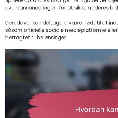
Spillere opfordres til at gennemgå de detaljer
eventannonceringen, for at sikre, at deres bid
Derudover kan deltagere være nødt til at in
såsom officielle sociale medieplatforme eller
betragtet til belønninger.