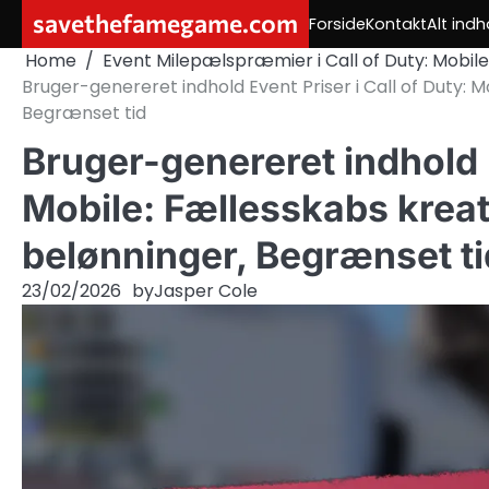
Skip
savethefamegame.com
Forside
Kontakt
Alt indh
to
Home
Event Milepælspræmier i Call of Duty: Mobile
content
Bruger-genereret indhold Event Priser i Call of Duty: M
Begrænset tid
Bruger-genereret indhold E
Mobile: Fællesskabs kreat
belønninger, Begrænset ti
23/02/2026
by
Jasper Cole