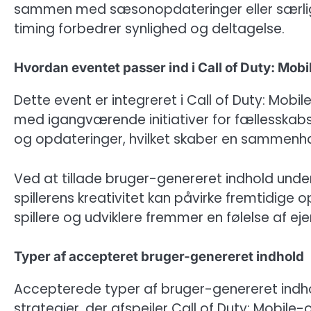
sammen med sæsonopdateringer eller særlige
timing forbedrer synlighed og deltagelse.
Hvordan eventet passer ind i Call of Duty: Mob
Dette event er integreret i Call of Duty: Mo
med igangværende initiativer for fællesska
og opdateringer, hvilket skaber en sammenhæ
Ved at tillade bruger-genereret indhold under
spillerens kreativitet kan påvirke fremtidige
spillere og udviklere fremmer en følelse af ejer
Typer af accepteret bruger-genereret indhold
Accepterede typer af bruger-genereret indh
strategier, der afspejler Call of Duty: Mobile-o