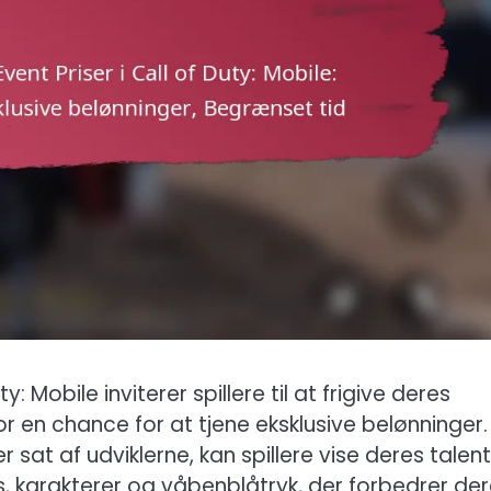
 Mobile inviterer spillere til at frigive deres
or en chance for at tjene eksklusive belønninger.
 sat af udviklerne, kan spillere vise deres talent
s, karakterer og våbenblåtryk, der forbedrer de