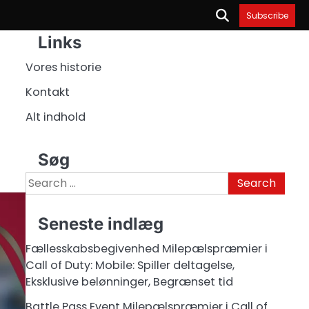
Subscribe
Links
Vores historie
Kontakt
Alt indhold
Søg
Search
for:
Seneste indlæg
Fællesskabsbegivenhed Milepælspræmier i
Call of Duty: Mobile: Spiller deltagelse,
Eksklusive belønninger, Begrænset tid
Battle Pass Event Milepælspræmier i Call of