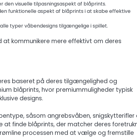
en visuelle tilpasningsaspekt af blåprints.
 funktionelle aspekt af blåprints i at skabe effektive
lle typer våbendesigns tilgængelige i spillet.
med at kommunikere mere effektivt om deres
eres baseret på deres tilgængelighed og
emium blåprints, hvor premiummuligheder typisk
klusive designs.
åbentype, såsom angrebsvåben, snigskytterifler e
e at finde blåprints, der matcher deres foretruk
strømline processen med at vælge og fremstille