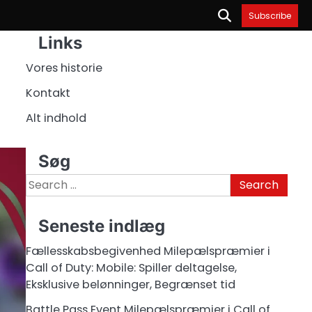
Subscribe
Links
Vores historie
Kontakt
Alt indhold
Søg
Search
for:
Seneste indlæg
Fællesskabsbegivenhed Milepælspræmier i
Call of Duty: Mobile: Spiller deltagelse,
Eksklusive belønninger, Begrænset tid
Battle Pass Event Milepælspræmier i Call of