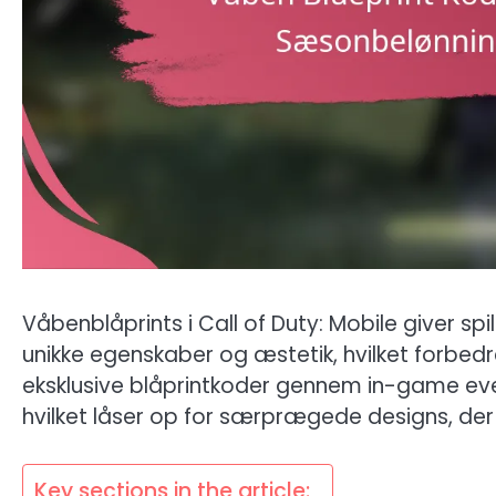
Våbenblåprints i Call of Duty: Mobile giver s
unikke egenskaber og æstetik, hvilket forbed
eksklusive blåprintkoder gennem in-game ev
hvilket låser op for særprægede designs, der 
Key sections in the article: