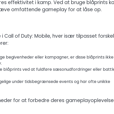
s effektivitet i kamp. Ved at bruge blåprints k
n kræve omfattende gameplay for at låse op.
 Call of Duty: Mobile, hver især tilpasset forskel
rer:
ige begivenheder eller kampagner, er disse blåprints ikke
.
se blåprints ved at fuldføre sæsonudfordringer eller battl
gelige under tidsbegrænsede events og har ofte unikke
ligheder for at forbedre deres gameplayoplevels