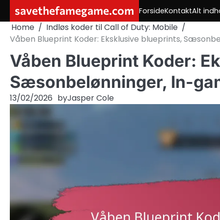
Skip
savethefamegame.com
Forside
Kontakt
Alt indh
to
Home
Indløs koder til Call of Duty: Mobile
content
Våben Blueprint Koder: Eksklusive blueprints, Sæsonb
Våben Blueprint Koder: Ek
Sæsonbelønninger, In-ga
13/02/2026
by
Jasper Cole