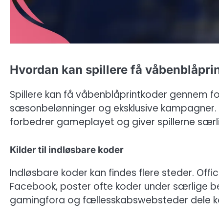
Hvordan kan spillere få våbenblåpri
Spillere kan få våbenblåprintkoder gennem for
sæsonbelønninger og eksklusive kampagner. Di
forbedrer gameplayet og giver spillerne sær
Kilder til indløsbare koder
Indløsbare koder kan findes flere steder. Offi
Facebook, poster ofte koder under særlige b
gamingfora og fællesskabswebsteder dele ko