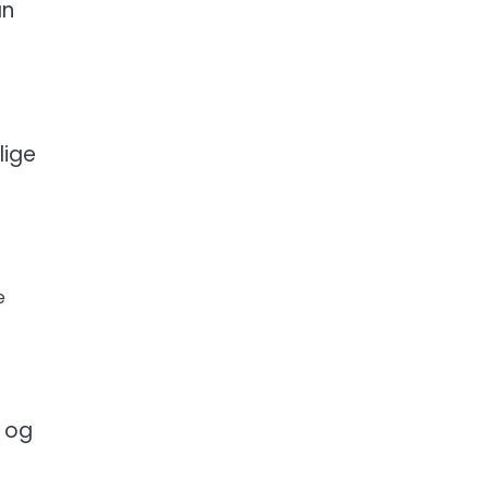
an
lige
e
e og