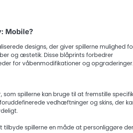
y: Mobile?
liserede designs, der giver spillerne mulighed fo
er og æstetik. Disse blåprints forbedrer
heder for våbenmodifikationer og opgraderinger
som spillerne kan bruge til at fremstille specifi
isk foruddefinerede vedhæftninger og skins, der ka
eligt.
 tilbyde spillerne en måde at personliggøre de