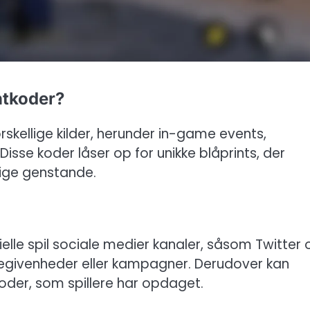
ntkoder?
skellige kilder, herunder in-game events,
sse koder låser op for unikke blåprints, der
lige genstande.
cielle spil sociale medier kanaler, såsom Twitter 
egivenheder eller kampagner. Derudover kan
der, som spillere har opdaget.