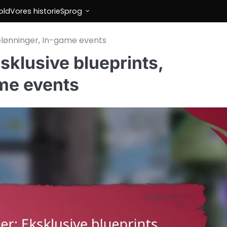
old
Vores historie
Sprog
elønninger, In-game events
sklusive blueprints,
me events