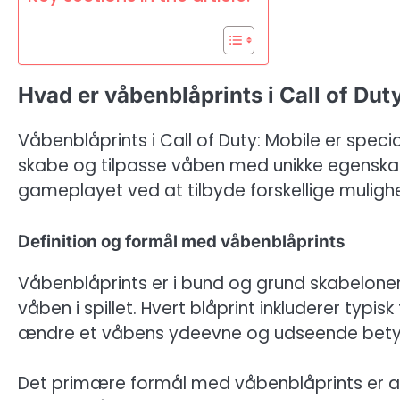
Hvad er våbenblåprints i Call of Dut
Våbenblåprints i Call of Duty: Mobile er specia
skabe og tilpasse våben med unikke egenskab
gameplayet ved at tilbyde forskellige mulig
Definition og formål med våbenblåprints
Våbenblåprints er i bund og grund skabeloner, 
våben i spillet. Hvert blåprint inkluderer typ
ændre et våbens ydeevne og udseende betyd
Det primære formål med våbenblåprints er at