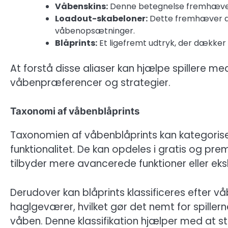
Våbenskins:
Denne betegnelse fremhæver d
Loadout-skabeloner:
Dette fremhæver den
våbenopsætninger.
Blåprints:
Et ligefremt udtryk, der dækker a
At forstå disse aliaser kan hjælpe spillere 
våbenpræferencer og strategier.
Taxonomi af våbenblåprints
Taxonomien af våbenblåprints kan kategoris
funktionalitet. De kan opdeles i gratis og pr
tilbyder mere avancerede funktioner eller eks
Derudover kan blåprints klassificeres efter v
haglgeværer, hvilket gør det nemt for spillern
våben. Denne klassifikation hjælper med at 